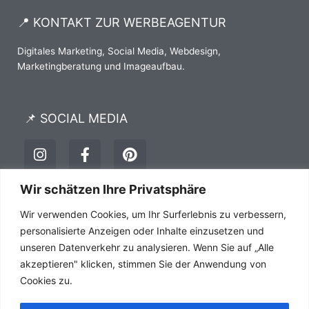
📍 KONTAKT ZUR WERBEAGENTUR
Digitales Marketing, Social Media, Webdesign,
Marketingberatung und Imageaufbau.
📌 SOCIAL MEDIA
I
F
P
n
a
i
s
c
n
t
e
t
Wir schätzen Ihre Privatsphäre
a
b
e
Impressum
Datenschutz
AGB´s
Wir verwenden Cookies, um Ihr Surferlebnis zu verbessern,
g
o
r
r
o
e
personalisierte Anzeigen oder Inhalte einzusetzen und
a
k
s
unseren Datenverkehr zu analysieren. Wenn Sie auf „Alle
m
-
t
akzeptieren" klicken, stimmen Sie der Anwendung von
f
Cookies zu.