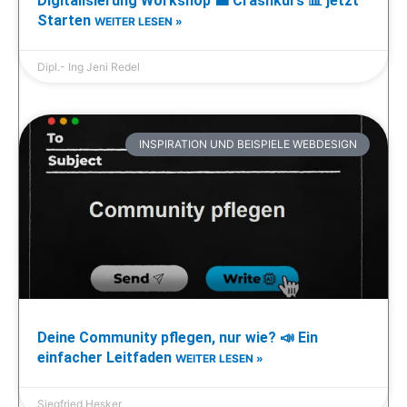
Digitalisierung Workshop 💼 Crashkurs 📊 jetzt
Starten
WEITER LESEN »
Dipl.- Ing Jeni Redel
INSPIRATION UND BEISPIELE WEBDESIGN
Deine Community pflegen, nur wie? 📣 Ein
einfacher Leitfaden
WEITER LESEN »
Siegfried Hesker