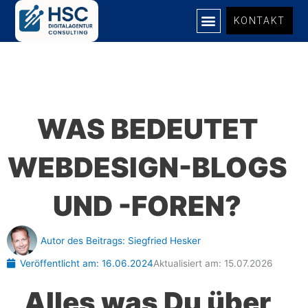
Zum
KONTAKT
Inhalt
springen
WAS BEDEUTET
WEBDESIGN-BLOGS
UND -FOREN?
Autor des Beitrags:
Siegfried Hesker
Veröffentlicht am:
16.06.2024
Aktualisiert am: 15.07.2026
Alles was Du über