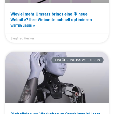
Wieviel mehr Umsatz bringt eine 🎯 neue
Website? Ihre Webseite schnell optimieren
WEITER LESEN »
Siegfried Hesker
EINFÜHRUNG INS WEBDESIGN