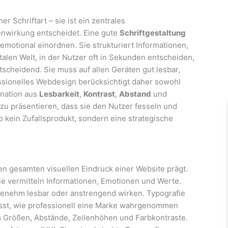
er Schriftart – sie ist ein zentrales
nwirkung entscheidet. Eine gute
Schriftgestaltung
motional einordnen. Sie strukturiert Informationen,
italen Welt, in der Nutzer oft in Sekunden entscheiden,
ntscheidend. Sie muss auf allen Geräten gut lesbar,
essionelles Webdesign berücksichtigt daher sowohl
ination aus
Lesbarkeit
,
Kontrast
,
Abstand
und
o zu präsentieren, dass sie den Nutzer fesseln und
o kein Zufallsprodukt, sondern eine strategische
den gesamten visuellen Eindruck einer Website prägt.
sie vermitteln Informationen, Emotionen und Werte.
ngenehm lesbar oder anstrengend wirken. Typografie
usst, wie professionell eine Marke wahrgenommen
um Größen, Abstände, Zeilenhöhen und Farbkontraste.