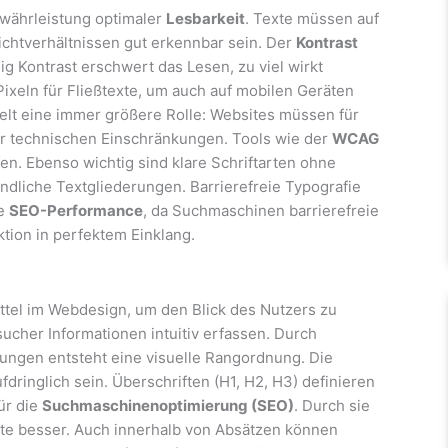
ewährleistung optimaler
Lesbarkeit
. Texte müssen auf
ichtverhältnissen gut erkennbar sein. Der
Kontrast
g Kontrast erschwert das Lesen, zu viel wirkt
ixeln für Fließtexte, um auch auf mobilen Geräten
elt eine immer größere Rolle: Websites müssen für
r technischen Einschränkungen. Tools wie der
WCAG
en. Ebenso wichtig sind klare Schriftarten ohne
ndliche Textgliederungen. Barrierefreie Typografie
ie
SEO-Performance
, da Suchmaschinen barrierefreie
tion in perfektem Einklang.
ittel im Webdesign, um den Blick des Nutzers zu
esucher Informationen intuitiv erfassen. Durch
ungen entsteht eine visuelle Rangordnung. Die
aufdringlich sein. Überschriften (H1, H2, H3) definieren
für die
Suchmaschinenoptimierung (SEO)
. Durch sie
te besser. Auch innerhalb von Absätzen können