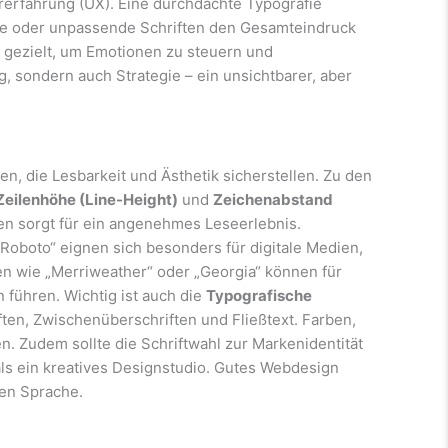
rerfahrung (UX). Eine durchdachte Typografie
che oder unpassende Schriften den Gesamteindruck
 gezielt, um Emotionen zu steuern und
ng, sondern auch Strategie – ein unsichtbarer, aber
en, die Lesbarkeit und Ästhetik sicherstellen. Zu den
Zeilenhöhe (Line-Height)
und
Zeichenabstand
en sorgt für ein angenehmes Leseerlebnis.
„Roboto“ eignen sich besonders für digitale Medien,
ten wie „Merriweather“ oder „Georgia“ können für
 führen. Wichtig ist auch die
Typografische
ten, Zwischenüberschriften und Fließtext. Farben,
en. Zudem sollte die Schriftwahl zur Markenidentität
als ein kreatives Designstudio. Gutes Webdesign
hen Sprache.