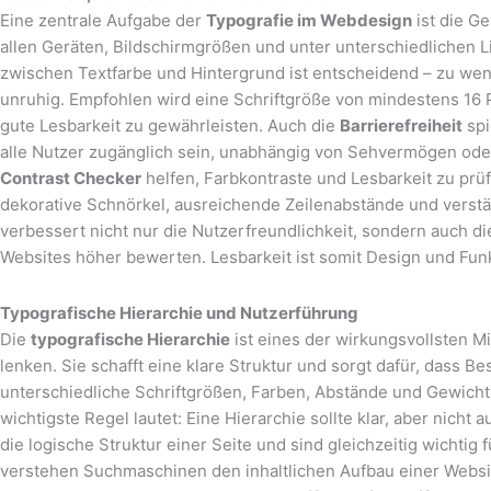
Eine zentrale Aufgabe der
Typografie im Webdesign
ist die G
allen Geräten, Bildschirmgrößen und unter unterschiedlichen L
zwischen Textfarbe und Hintergrund ist entscheidend – zu weni
unruhig. Empfohlen wird eine Schriftgröße von mindestens 16 P
gute Lesbarkeit zu gewährleisten. Auch die
Barrierefreiheit
spi
alle Nutzer zugänglich sein, unabhängig von Sehvermögen ode
Contrast Checker
helfen, Farbkontraste und Lesbarkeit zu prüf
dekorative Schnörkel, ausreichende Zeilenabstände und verstä
verbessert nicht nur die Nutzerfreundlichkeit, sondern auch d
Websites höher bewerten. Lesbarkeit ist somit Design und Funk
Typografische Hierarchie und Nutzerführung
Die
typografische Hierarchie
ist eines der wirkungsvollsten M
lenken. Sie schafft eine klare Struktur und sorgt dafür, dass B
unterschiedliche Schriftgrößen, Farben, Abstände und Gewicht
wichtigste Regel lautet: Eine Hierarchie sollte klar, aber nicht 
die logische Struktur einer Seite und sind gleichzeitig wichtig 
verstehen Suchmaschinen den inhaltlichen Aufbau einer Websi