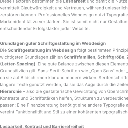
Diese Faktoren bestimmen die
Lesbarkeit
und damit die Nutze
vermittelt Glaubwürdigkeit und Vertrauen, während unleserli
zerstören können. Professionelles Webdesign nutzt Typografie
Markenidentität zu verstärken. Sie ist somit nicht nur Gestaltu
entscheidender Erfolgsfaktor jeder Website.
Grundlagen guter Schriftgestaltung im Webdesign
Die
Schriftgestaltung im Webdesign
folgt bestimmten Prinzipi
wichtigsten Grundlagen zählen
Schriftfamilien
,
Schriftgröße
,
(Letter-Spacing)
. Eine gute Balance zwischen diesen Element
Grundsätzlich gilt: Sans-Serif-Schriften wie „Open Sans“ oder 
da sie auf Bildschirmen klar und modern wirken. Serifenschrif
längere Texte genutzt werden, da sie das Auge durch die Zeilen
Hierarchie
– also die gestalterische Gewichtung von Überschrif
Kontraste und Schriftstärken helfen, Strukturen zu verdeutlich
passen: Eine Finanzberatung benötigt eine andere Typografie 
vereint Funktionalität und Stil zu einer kohärenten typografisc
Lesbarkeit, Kontrast und Barrierefreiheit