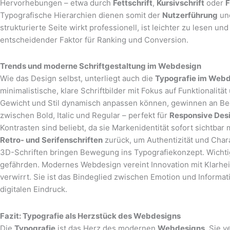
Hervorhebungen – etwa durch
Fettschrift
,
Kursivschrift
oder
F
Typografische Hierarchien dienen somit der
Nutzerführung
und
strukturierte Seite wirkt professionell, ist leichter zu lesen u
entscheidender Faktor für Ranking und Conversion.
Trends und moderne Schriftgestaltung im Webdesign
Wie das Design selbst, unterliegt auch die
Typografie im Web
minimalistische, klare Schriftbilder mit Fokus auf Funktionalität
Gewicht und Stil dynamisch anpassen können, gewinnen an Be
zwischen Bold, Italic und Regular – perfekt für
Responsive Des
Kontrasten sind beliebt, da sie Markenidentität sofort sichtb
Retro- und Serifenschriften
zurück, um Authentizität und Chara
3D-Schriften bringen Bewegung ins Typografiekonzept. Wichtig 
gefährden. Modernes Webdesign vereint Innovation mit Klarheit 
verwirrt. Sie ist das Bindeglied zwischen Emotion und Informa
digitalen Eindruck.
Fazit: Typografie als Herzstück des Webdesigns
Die
Typografie
ist das Herz des modernen
Webdesigns
. Sie 