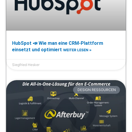
HubSpot 📣 Wie man eine CRM-Plattform
einsetzt und optimiert
WEITER LESEN »
Siegfried Hesker
DESIGN RESSOURCEN