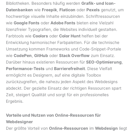
Bibliotheken. Besonders häufig werden
Grafik- und Icon-
Datenbanken
wie
Freepik
,
Flaticon
oder
Pexels
genutzt, um
hochwertige visuelle Inhalte einzubinden. Schriftressourcen
wie
Google Fonts
oder
Adobe Fonts
bieten eine Vielzahl
lizenzfreier Typografien, die Websites individuell gestalten.
Farbtools wie
Coolors
oder
Color Hunt
helfen bei der
Entwicklung harmonischer Farbpaletten. Für die technische
Umsetzung kommen Frameworks und Code-Snippet-Portale
wie
CodePen
,
GitHub
oder
Stack Overflow
zum Einsatz.
Darüber hinaus existieren Ressourcen für
SEO-Optimierung
,
Performance-Tests
und
Barrierefreiheit
. Diese Vielfalt
ermöglicht es Designern, auf eine digitale Toolbox
zurückzugreifen, die nahezu jeden Aspekt des Webdesigns
abdeckt. Der gezielte Einsatz der richtigen Ressourcen spart
Zeit, steigert Qualität und sorgt für ein professionelles
Ergebnis.
Vorteile und Nutzen von Online-Ressourcen für
Webdesigner
Der größte Vorteil von
Online-Ressourcen
im
Webdesign
liegt