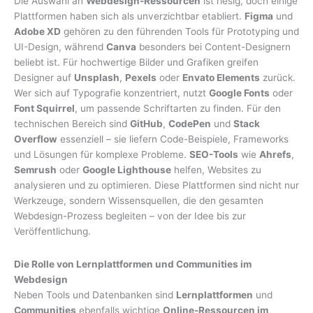
Die Auswahl an
Webdesign-Ressourcen
ist riesig, doch einige
Plattformen haben sich als unverzichtbar etabliert.
Figma
und
Adobe XD
gehören zu den führenden Tools für Prototyping und
UI-Design, während
Canva
besonders bei Content-Designern
beliebt ist. Für hochwertige Bilder und Grafiken greifen
Designer auf
Unsplash
,
Pexels
oder
Envato Elements
zurück.
Wer sich auf Typografie konzentriert, nutzt
Google Fonts
oder
Font Squirrel
, um passende Schriftarten zu finden. Für den
technischen Bereich sind
GitHub
,
CodePen
und
Stack
Overflow
essenziell – sie liefern Code-Beispiele, Frameworks
und Lösungen für komplexe Probleme.
SEO-Tools
wie
Ahrefs
,
Semrush
oder
Google Lighthouse
helfen, Websites zu
analysieren und zu optimieren. Diese Plattformen sind nicht nur
Werkzeuge, sondern Wissensquellen, die den gesamten
Webdesign-Prozess begleiten – von der Idee bis zur
Veröffentlichung.
Die Rolle von Lernplattformen und Communities im
Webdesign
Neben Tools und Datenbanken sind
Lernplattformen
und
Communities
ebenfalls wichtige
Online-Ressourcen im