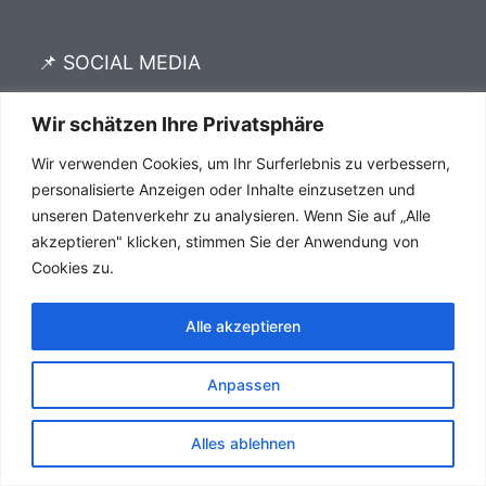
📌 SOCIAL MEDIA
I
F
P
Wir schätzen Ihre Privatsphäre
n
a
i
s
c
n
Wir verwenden Cookies, um Ihr Surferlebnis zu verbessern,
t
e
t
personalisierte Anzeigen oder Inhalte einzusetzen und
a
b
e
Impressum
Datenschutz
AGB´s
unseren Datenverkehr zu analysieren. Wenn Sie auf „Alle
g
o
r
r
o
e
akzeptieren" klicken, stimmen Sie der Anwendung von
a
k
s
Cookies zu.
m
-
t
f
Alle akzeptieren
Anpassen
Alles ablehnen