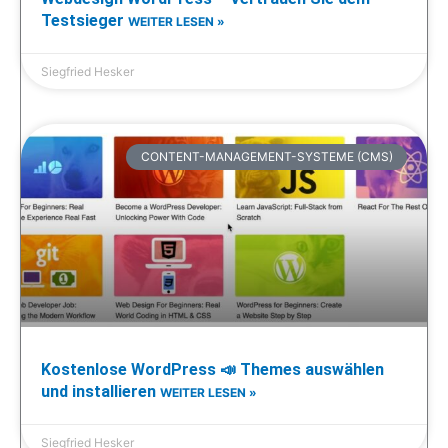
Testsieger
WEITER LESEN »
Siegfried Hesker
CONTENT-MANAGEMENT-SYSTEME (CMS)
Kostenlose WordPress 📣 Themes auswählen
und installieren
WEITER LESEN »
Siegfried Hesker