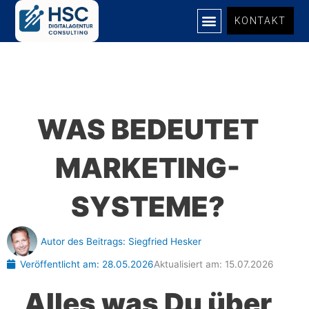
Zum
KONTAKT
Inhalt
springen
UNSERE LEISTUNGEN
WAS BEDEUTET
MARKETING-
SYSTEME?
Autor des Beitrags:
Siegfried Hesker
Veröffentlicht am:
28.05.2026
Aktualisiert am: 15.07.2026
Alles was Du über