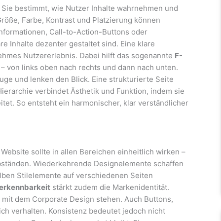
. Sie bestimmt, wie Nutzer Inhalte wahrnehmen und
röße, Farbe, Kontrast und Platzierung können
Informationen, Call-to-Action-Buttons oder
Inhalte dezenter gestaltet sind. Eine klare
nehmes Nutzererlebnis. Dabei hilft das sogenannte
F-
 – von links oben nach rechts und dann nach unten.
e und lenken den Blick. Eine strukturierte Seite
 Hierarchie verbindet Ästhetik und Funktion, indem sie
eitet. So entsteht ein harmonischer, klar verständlicher
 Website sollte in allen Bereichen einheitlich wirken –
 Abständen. Wiederkehrende Designelemente schaffen
elben Stilelemente auf verschiedenen Seiten
erkennbarkeit
stärkt zudem die Markenidentität.
g mit dem Corporate Design stehen. Auch Buttons,
ich verhalten. Konsistenz bedeutet jedoch nicht