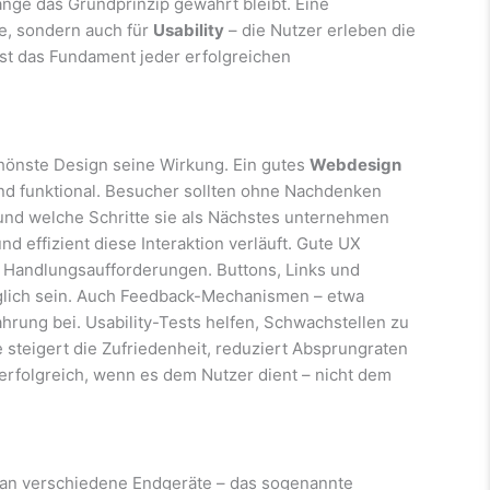
nge das Grundprinzip gewahrt bleibt. Eine
ie, sondern auch für
Usability
– die Nutzer erleben die
 ist das Fundament jeder erfolgreichen
chönste Design seine Wirkung. Ein gutes
Webdesign
 und funktional. Besucher sollten ohne Nachdenken
 und welche Schritte sie als Nächstes unternehmen
 effizient diese Interaktion verläuft. Gute UX
e Handlungsaufforderungen. Buttons, Links und
glich sein. Auch Feedback-Mechanismen – etwa
ahrung bei. Usability-Tests helfen, Schwachstellen zu
steigert die Zufriedenheit, reduziert Absprungraten
erfolgreich, wenn es dem Nutzer dient – nicht dem
 an verschiedene Endgeräte – das sogenannte