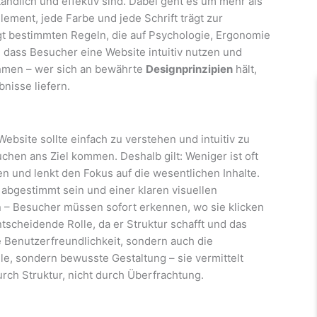
tändlich und effektiv sind. Dabei geht es um mehr als
ement, jede Farbe und jede Schrift trägt zur
t bestimmten Regeln, die auf Psychologie, Ergonomie
, dass Besucher eine Website intuitiv nutzen und
hmen – wer sich an bewährte
Designprinzipien
hält,
bnisse liefern.
 Website sollte einfach zu verstehen und intuitiv zu
chen ans Ziel kommen. Deshalb gilt: Weniger ist oft
n und lenkt den Fokus auf die wesentlichen Inhalte.
 abgestimmt sein und einer klaren visuellen
ion – Besucher müssen sofort erkennen, wo sie klicken
tscheidende Rolle, da er Struktur schafft und das
ie Benutzerfreundlichkeit, sondern auch die
e, sondern bewusste Gestaltung – sie vermittelt
rch Struktur, nicht durch Überfrachtung.