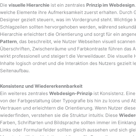
Die
visuelle Hierarchie
ist ein zentrales
Prinzip im Webdesign
welche Elemente ihre Aufmerksamkeit zuerst erhalten. Durch G
Designer gezielt steuern, was im Vordergrund steht. Wichtige 
Schlagzeilen sollten hervorgehoben werden, während sekundäre 
Hierarchie erleichtert die Orientierung und sorgt für ein ange
Pattern
, das beschreibt, wie Nutzer Webseiten visuell scannen
Überschriften, Zwischenräume und Farbkontraste führen das Aug
wirkt professionell und steigert die Verweildauer. Die visuelle
Inhalte logisch ordnet und die Interaktion des Nutzers gezielt l
Seitenaufbau.
Konsistenz und Wiedererkennbarkeit
Ein weiteres zentrales
Webdesign-Prinzip
ist Konsistenz. Eine
von der Farbgestaltung über Typografie bis hin zu Icons und
Vertrauen und erleichtern die Orientierung. Wenn Nutzer dies
wiederfinden, verstehen sie die Struktur intuitiv. Diese
Wieder
Farben, Schriftarten und Bildsprache sollten immer im Einklan
Links oder Formularfelder sollten gleich aussehen und sich gle