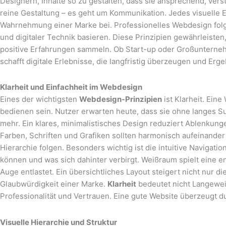
Designern, Inhalte so zu gestalten, dass sie ansprechend, vers
reine Gestaltung – es geht um Kommunikation. Jedes visuelle El
Wahrnehmung einer Marke bei. Professionelles Webdesign folg
und digitaler Technik basieren. Diese Prinzipien gewährleisten
positive Erfahrungen sammeln. Ob Start-up oder Großunterne
schafft digitale Erlebnisse, die langfristig überzeugen und Erge
Klarheit und Einfachheit im Webdesign
Eines der wichtigsten
Webdesign-Prinzipien
ist Klarheit. Eine
bedienen sein. Nutzer erwarten heute, dass sie ohne langes Su
mehr. Ein klares, minimalistisches Design reduziert Ablenkunge
Farben, Schriften und Grafiken sollten harmonisch aufeinander
Hierarchie folgen. Besonders wichtig ist die intuitive Navigat
können und was sich dahinter verbirgt. Weißraum spielt eine en
Auge entlastet. Ein übersichtliches Layout steigert nicht nur d
Glaubwürdigkeit einer Marke.
Klarheit
bedeutet nicht Langeweil
Professionalität und Vertrauen. Eine gute Website überzeugt du
Visuelle Hierarchie und Struktur