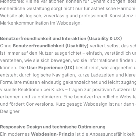
Monotonie: Kleine Variationen können für Dynamik sorgen, sola
einheitliche Gestaltung sorgt nicht nur für ästhetische Harmon
Website als logisch, zuverlässig und professionell. Konsistenz
Markenkommunikation im Webdesign.
Benutzerfreundlichkeit und Interaktion (Usability & UX)
Ohne
Benutzerfreundlichkeit (Usability)
verliert selbst das s
ist immer auf den Nutzer ausgerichtet – einfach, verständlich
verstehen, wie sie sich bewegen, wo sie Informationen finden
können. Die
User Experience (UX)
beschreibt, wie angenehm und
entsteht durch logische Navigation, kurze Ladezeiten und klar
Formulare müssen eindeutig gekennzeichnet und leicht zugän
visuelle Reaktionen bei Klicks – tragen zur positiven Nutzererf
erkennen und zu optimieren. Eine benutzerfreundliche Website 
und fördert Conversions. Kurz gesagt: Webdesign ist nur dann 
Designer.
Responsive Design und technische Optimierung
Ein modernes
Webdesign-Prinzip
ist die Anpassungsfähigkeit