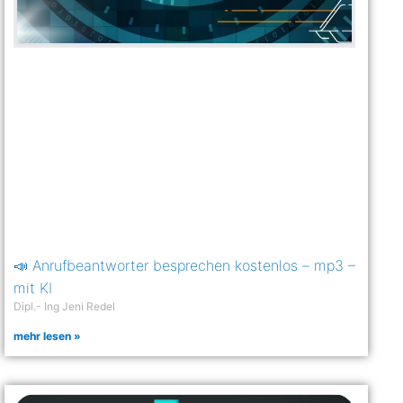
📣 Anrufbeantworter besprechen kostenlos – mp3 –
mit KI
Dipl.- Ing Jeni Redel
mehr lesen »